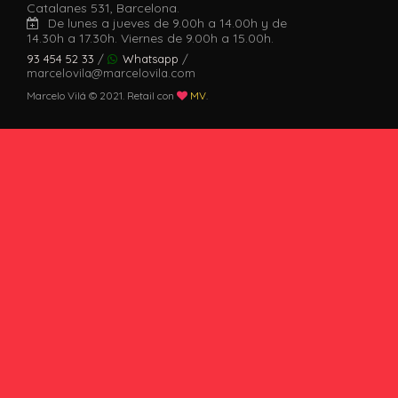
Catalanes 531, Barcelona.
De lunes a jueves de 9.00h a 14.00h y de
14.30h a 17.30h. Viernes de 9.00h a 15.00h.
93 454 52 33
/
Whatsapp
/
marcelovila@marcelovila.com
Marcelo Vilá © 2021. Retail con
MV
.