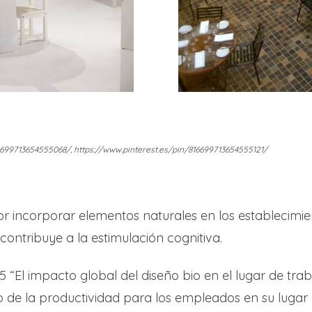
6699713654555068/, https://www.pinterest.es/pin/816699713654555121/
 incorporar elementos naturales en los establecimien
contribuye a la estimulación cognitiva.
5 “El impacto global del diseño bio en el lugar de tra
lo de la productividad para los empleados en su luga