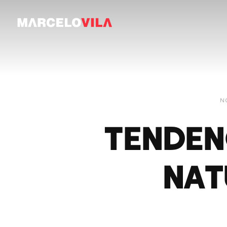
N
Tendenc
Nat