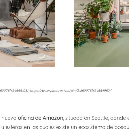
6699713654555103/, https://www.pinterest.es/pin/816699713654554969/
la nueva
oficina de Amazon
, situada en Seattle, dond
 y esferas en las cuales existe un ecosistema de bos