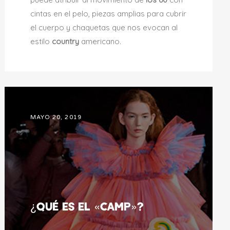
cintas en el pelo, piezas amplias para cubrir
el cuerpo y chaquetas que nos evocan al
estilo
country
americano.
MAYO 20, 2019
¿Qué es el «Camp»?