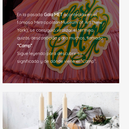
En la pasada
Gala MET
acontecida en el
famoso Metropolitan Museum of Art (New
York), se consiguió viralizar el término,
quizás desconocido para muchos, llamado
“Camp”
.
Sigue leyendo para descubrir su
significado y de dónde viene el “Camp”.